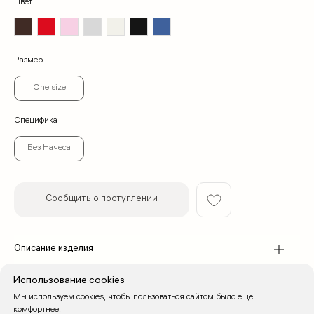
Цвет
Размер
One size
Специфика
© 2026 cherrywood. All rights reserved
* Instagram принадлежит компании Meta, признанной экстремистской
Без Начеса
организацией и запрещенной в РФ
Сообщить о поступлении
Описание изделия
Доставка & Оплата
Использование cookies
Мы используем cookies, чтобы пользоваться сайтом было еще
комфортнее.
Специфика изделия