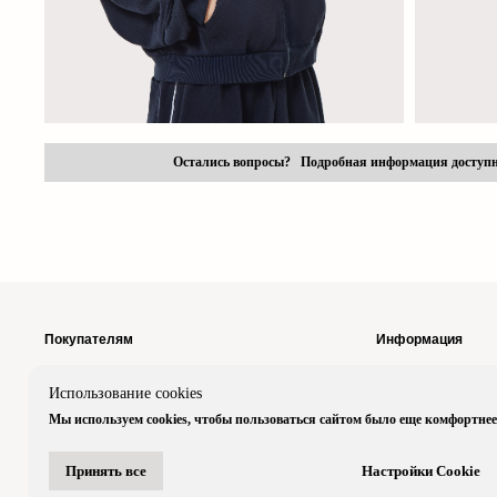
Остались вопросы? Подробная информация доступ
Покупателям
Информация
Размерная
Возврат &
Использование cookies
сетка
Обмен
Мы используем cookies, чтобы пользоваться сайтом было еще комфортнее
Подарочные
Политика
сертификаты
конфиденциально
Хроника
Договор
Принять все
Настройки Cookie
оферты