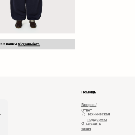
на в нашем
telegram-боте.
Помощь
Вопрос /
Ответ
.
Техническая
сти
поддержка
Отследить
заказ