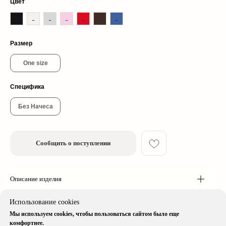
Цвет
Размер
One size
Специфика
© 2026 cherrywood. All rights reserved
* Instagram принадлежит компании Meta, признанной экстремистской
Без Начеса
организацией и запрещенной в РФ
Сообщить о поступлении
Описание изделия
Доставка & Оплата
Использование cookies
Мы используем cookies, чтобы пользоваться сайтом было еще
Специфика изделия
комфортнее.