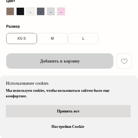
Цвет
© 2026 cherrywood. All rights reserved
Размер
* Instagram принадлежит компании Meta, признанной экстремистской
организацией и запрещенной в РФ
XS-S
M
L
Добавить в корзину
Описание изделия
Использование cookies
Мы используем cookies, чтобы пользоваться сайтом было еще
Доставка & Оплата
комфортнее.
Принять все
Остались вопросы?
Вся информация доступна в нашем
telegram-боте
Настройки Cookie