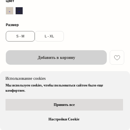
Цвет
© 2026 cherrywood. All rights reserved
Размер
* Instagram принадлежит компании Meta, признанной экстремистской
организацией и запрещенной в РФ
S - M
L - XL
Добавить в корзину
Описание изделия
Использование cookies
Мы используем cookies, чтобы пользоваться сайтом было еще
Доставка & Оплата
комфортнее.
Принять все
Остались вопросы?
Вся информация доступна в нашем
telegram-боте
Настройки Cookie