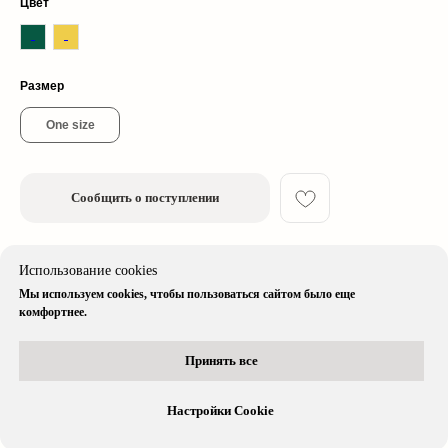
Цвет
© 2026 cherrywood. All rights reserved
Размер
* Instagram принадлежит компании Meta, признанной экстремистской
организацией и запрещенной в РФ
One size
Сообщить о поступлении
Описание изделия
Использование cookies
Мы используем cookies, чтобы пользоваться сайтом было еще
Доставка & Оплата
комфортнее.
Принять все
Остались вопросы?
Вся информация доступна в нашем
telegram-боте
Настройки Cookie