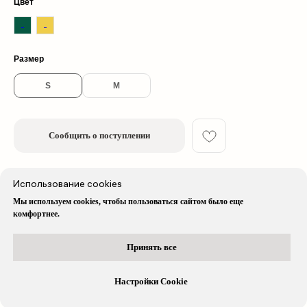
Цвет
© 2026 cherrywood. All rights reserved
Размер
* Instagram принадлежит компании Meta, признанной экстремистской
организацией и запрещенной в РФ
S
M
Сообщить о поступлении
Описание изделия
Использование cookies
Мы используем cookies, чтобы пользоваться сайтом было еще
комфортнее.
Доставка & Оплата
Принять все
Остались вопросы?
Вся информация доступна в нашем
telegram-боте
Настройки Cookie