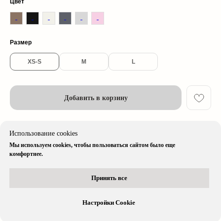
Цвет
© 2026 cherrywood. All rights reserved
Размер
* Instagram принадлежит компании Meta, признанной экстремистской
организацией и запрещенной в РФ
XS-S
M
L
Добавить в корзину
Описание изделия
Использование cookies
Мы используем cookies, чтобы пользоваться сайтом было еще
Доставка & Оплата
комфортнее.
Принять все
Остались вопросы?
Вся информация доступна в нашем
telegram-боте
Настройки Cookie