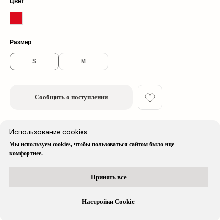
Цвет
© 2026 cherrywood. All rights reserved
Размер
* Instagram принадлежит компании Meta, признанной экстремистской
организацией и запрещенной в РФ
S
M
Сообщить о поступлении
Описание изделия
Использование cookies
Мы используем cookies, чтобы пользоваться сайтом было еще
комфортнее.
Доставка & Оплата
Принять все
Остались вопросы?
Вся информация доступна в нашем
telegram-боте
Настройки Cookie