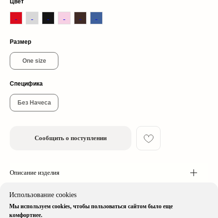
Цвет
Размер
One size
Специфика
© 2026 cherrywood. All rights reserved
* Instagram принадлежит компании Meta, признанной экстремистской
Без Начеса
организацией и запрещенной в РФ
Сообщить о поступлении
Описание изделия
Доставка & Оплата
Использование cookies
Мы используем cookies, чтобы пользоваться сайтом было еще
Специфика изделия
комфортнее.