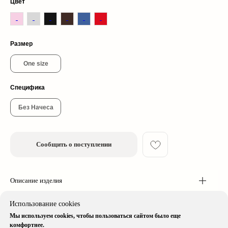
Цвет
Размер
One size
Специфика
© 2026 cherrywood. All rights reserved
* Instagram принадлежит компании Meta, признанной экстремистской
Без Начеса
организацией и запрещенной в РФ
Сообщить о поступлении
Описание изделия
Доставка & Оплата
Использование cookies
Мы используем cookies, чтобы пользоваться сайтом было еще
Специфика изделия
комфортнее.