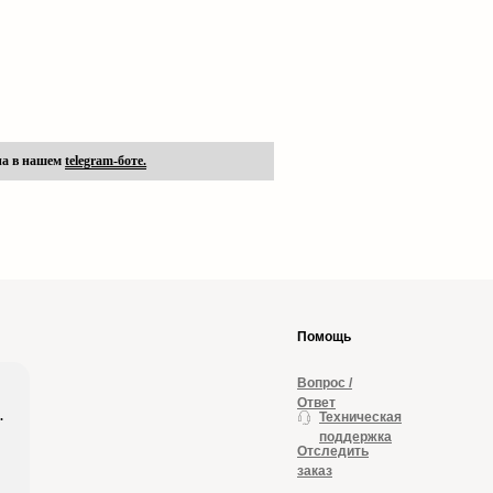
на в нашем
telegram-боте.
Помощь
Вопрос /
Ответ
.
Техническая
сти
поддержка
Отследить
заказ