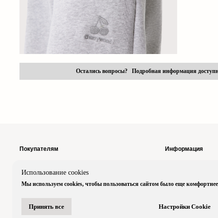
Остались вопросы? Подробная информация доступ
Покупателям
Информация
Размерная
Возврат &
Использование cookies
сетка
Обмен
Мы используем cookies, чтобы пользоваться сайтом было еще комфортнее
Подарочные
Политика
сертификаты
конфиденциально
Хроника
Договор
Принять все
Настройки Cookie
оферты