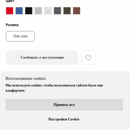
Цвет
© 2026 cherrywood. All rights reserved
Размер
* Instagram принадлежит компании Meta, признанной экстремистской
организацией и запрещенной в РФ
One size
Сообщить о поступлении
Описание изделия
Использование cookies
Мы используем cookies, чтобы пользоваться сайтом было еще
Доставка & Оплата
комфортнее.
Принять все
Остались вопросы?
Вся информация доступна в нашем
telegram-боте
Настройки Cookie